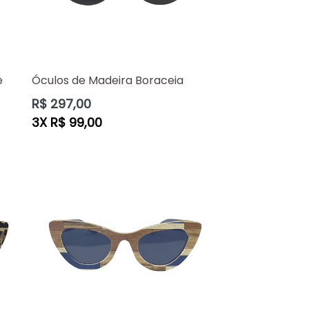
e
Óculos de Madeira Boraceia
Preço
R$ 297,00
normal
3X R$ 99,00