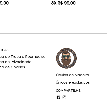
normal
9,00
3X R$ 99,00
TICAS
tica de Troca e Reembolso
ica de Privacidade
ica de Cookies
Óculos de Madeira
Únicos e exclusivos
COMPARTILHE
Facebook
Instagram