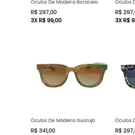
Óculos De Madeira Boraceia
Óculos 
Preço
Preço
R$ 297,00
R$ 297
normal
normal
3X R$ 99,00
3X R$ 9
Óculos De Madeira Guarujá
Óculos 
Preço
Preço
R$ 341,00
R$ 297