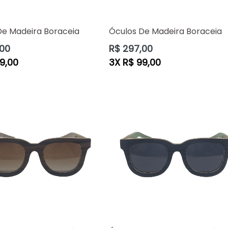
De Madeira Boraceia
Óculos De Madeira Boraceia
Preço
,00
R$ 297,00
normal
9,00
3X R$ 99,00