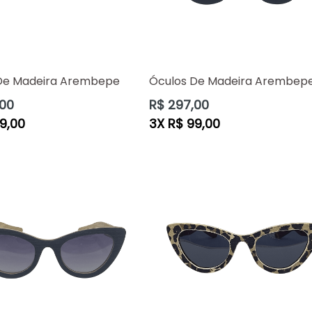
De Madeira Arembepe
Óculos De Madeira Arembep
Preço
,00
R$ 297,00
normal
9,00
3X R$ 99,00