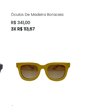
Óculos De Madeira Boraceia
Preço
R$ 341,00
normal
3X R$ 113,67