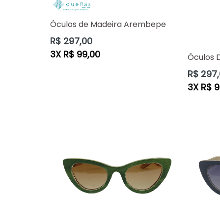
Óculos de Madeira Arembepe
Preço
R$ 297,00
normal
3X R$ 99,00
Óculos 
Preço
R$ 297
normal
3X R$ 9