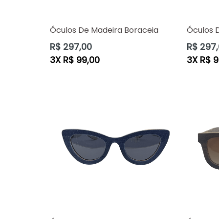
Óculos De Madeira Boraceia
Óculos 
Preço
Preço
R$ 297,00
R$ 297
normal
normal
3X R$ 99,00
3X R$ 9