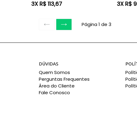
normal
normal
3X R$ 113,67
3X R$ 9
Página 1 de 3
ANTERIOR
SEGUINTE
DÚVIDAS
POLÍ
Quem Somos
Polí
Perguntas Frequentes
Polít
Área do Cliente
Polít
Fale Conosco