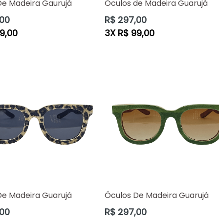
De Madeira Gaurujá
Óculos de Madeira Guarujá
Preço
,00
R$ 297,00
normal
9,00
3X R$ 99,00
De Madeira Guarujá
Óculos De Madeira Guarujá
Preço
,00
R$ 297,00