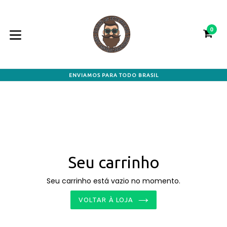
Pular
para
o
0
CA
CA
conteúdo
expandir/colapsar
ENVIAMOS PARA TODO BRASIL
Seu carrinho
Seu carrinho está vazio no momento.
VOLTAR À LOJA